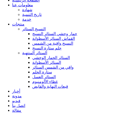
الصفحة الرئيسية
معلومات عنا
شهادة
تاريخ التنمية
خدمة
منتجات
النسيج الستائر
حمار وحشي الستائر النسيج
القماش الستائر الأسطوانة
النسيج واقية من الشمس
حلم ستارة النسيج
الستائر المنتهية
الستائر الحمار الوحشي
الستائر الأسطوانة
واقي من الشمس الستائر
ستارة الحلم
الستائر العسل
غطاء الألومنيوم
قبعات النهاية والقابض
أخبار
مدونة
فيديو
اتصل بنا
مقالة