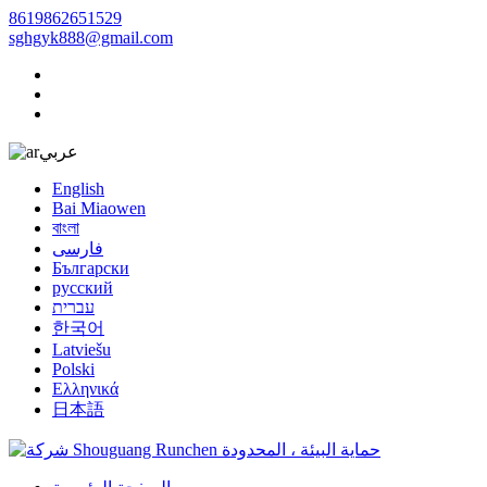
8619862651529
sghgyk888@gmail.com
عربي
English
Bai Miaowen
বাংলা
فارسی
Български
русский
עברית
한국어
Latviešu
Polski
Ελληνικά
日本語