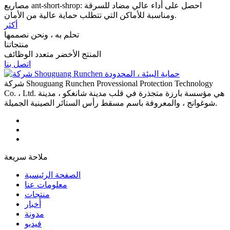
مصاريع ‌ant-short-shrop: احصل على أداء عالي مضاد للسرقة
ومناسبة للأماكن التي تتطلب حماية عالية من الأمان.
أكثر
تحلم به ، ونحن نصممها
منتجاتنا
المنتج الأخضر متعدد الوظائف
اتصل بنا
شركة Shouguang Runchen Provessional Protection Technology
Co. ، Ltd. هي مؤسسة بارزة متجذرة في قلب مدينة شانغكو ، مدينة
شوغوانج ، والمعروفة باسم مسقط رأس الستائر الصينية الجميلة.
ملاحة سريعة
الصفحة الرئيسية
معلومات عنا
منتجات
أخبار
مدونة
فيديو