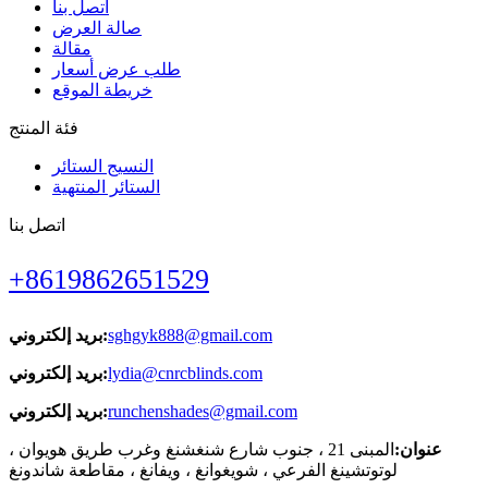
اتصل بنا
صالة العرض
مقالة
طلب عرض أسعار
خريطة الموقع
فئة المنتج
النسيج الستائر
الستائر المنتهية
اتصل بنا
+8619862651529
sghgyk888@gmail.com
بريد إلكتروني:
lydia@cnrcblinds.com
بريد إلكتروني:
runchenshades@gmail.com
بريد إلكتروني:
عنوان:
المبنى 21 ، جنوب شارع شنغشنغ وغرب طريق هويوان ،
لوتوتشينغ الفرعي ، شويغوانغ ، ويفانغ ، مقاطعة شاندونغ